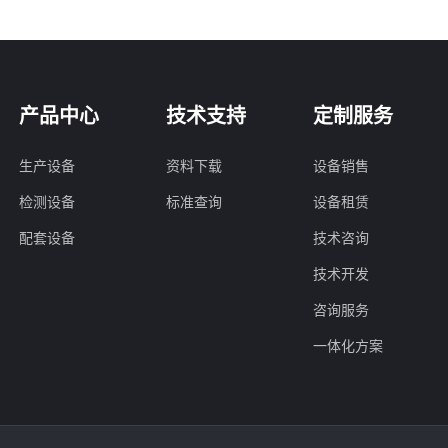
产品中心
技术支持
定制服务
生产设备
资料下载
设备销售
检测设备
标准查询
设备租赁
配套设备
技术咨询
技术开发
咨询服务
一体化方案