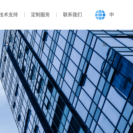
技术支持
定制服务
联系我们
中
文