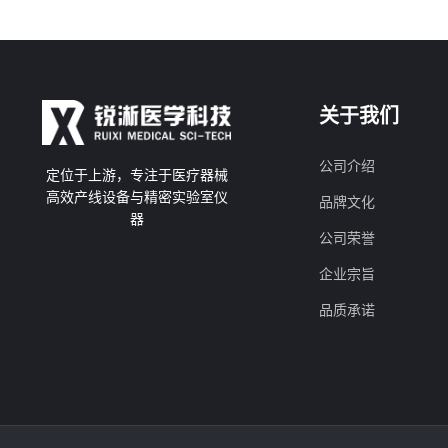
关于我们
公司介绍
定位于上游，专注于医疗器械
高效产线设备与精密实验室仪
品牌文化
器
公司荣誉
企业宗旨
品质承诺